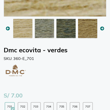
Dmc ecovita - verdes
SKU: 360-E_701
S/ 7.00
701
702
703
704
705
706
707