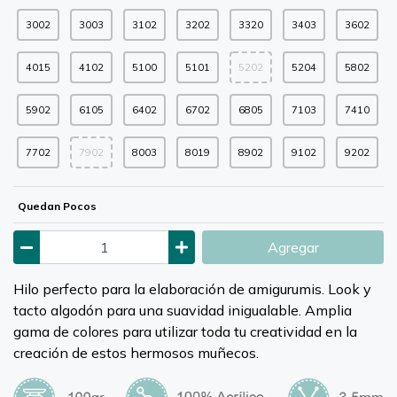
3002
3003
3102
3202
3320
3403
3602
4015
4102
5100
5101
5202
5204
5802
5902
6105
6402
6702
6805
7103
7410
7702
7902
8003
8019
8902
9102
9202
Quedan Pocos
Agregar
Hilo perfecto para la elaboración de amigurumis. Look y
tacto algodón para una suavidad inigualable. Amplia
gama de colores para utilizar toda tu creatividad en la
creación de estos hermosos muñecos.