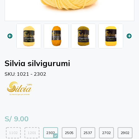
Silvia silvigurumi
SKU: 1021 - 2302
S/ 9.00
1102
1201
2302
2505
2537
2702
2902